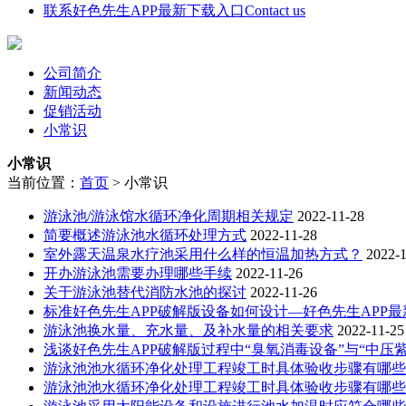
联系好色先生APP最新下载入口
Contact us
公司简介
新闻动态
促销活动
小常识
小常识
当前位置：
首页
>
小常识
游泳池/游泳馆水循环净化周期相关规定
2022-11-28
简要概述游泳池水循环处理方式
2022-11-28
室外露天温泉水疗池采用什么样的恒温加热方式？
2022-
开办游泳池需要办理哪些手续
2022-11-26
关于游泳池替代消防水池的探讨
2022-11-26
标准好色先生APP破解版设备如何设计—好色先生APP
游泳池换水量、充水量、及补水量的相关要求
2022-11-25
浅谈好色先生APP破解版过程中“臭氧消毒设备”与“中压紫外线
游泳池池水循环净化处理工程竣工时具体验收步骤有哪些
游泳池池水循环净化处理工程竣工时具体验收步骤有哪些