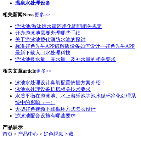
温泉水处理设备
相关新闻
News
更多>>
游泳池/游泳馆水循环净化周期相关规定
开办游泳池需要办理哪些手续
关于游泳池替代消防水池的探讨
标准好色先生APP破解版设备如何设计—好色先生APP
最新下载入口水处理科技
游泳池换水量、充水量、及补水量的相关要求
相关文章
article
更多>>
泳池水处理设计臭氧配置依据方案介绍：
泳池水处理设备机房相关技术要求
水质平衡在游泳池、水上游乐池等池水循环净化处理系
统中的影响（一）
大型好色视频下载循环方式怎么设计
游泳池配套设施有哪些要求
产品展示
首页
>
产品中心
>
好色视频下载