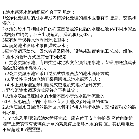
1.池水循环水流组织应符合下列规定：
1经净化处理后的池水与池内待净化处理的池水应能有序 更新、交换和
混合；
2水池的给水口和回水口的布置应使被净化后的水流在池 内不同水深区
域内分布均匀，不应出现短流、涡流和死水区；
3应有利于保持水池周围环境卫生；
4应满足池水循环水泵自灌式吸水；
5应方便循环给水、回水管道及附件、设施或装置的施工 安装、维修。
2.池水的循环方式应符合下列规定：
（1竞赛类游泳池、专用类游泳池和文艺演出用水池，应采 用逆流式或
混合流的池水循环方式；
（2公共类游泳池宜采用逆流式或混合流的池水循环方式；
（3.季节性室外游泳池宜采用顺流式池水循环方式；
（4.水上游乐池宜釆用顺流式或混流式池水循环方式。
3.混合流池水循环方式应符合下列规定：
1从池水表面溢流回水的水量不应小于池水循环流量的
60% ,从池底流回的回水量不应大于池水循环流量的40%；
2从池底回水口回流的循环回水管不得接入均衡水池，应 设置独立的循
环水泵。
4.当池水釆用顺流式池水循环方式，应在位于安全救护员 座位的附近
墙壁上安装带有玻璃保护罩的紧急停止循环水泵的装 置。其供电电压
不应超过36V。